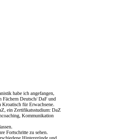
istik habe ich angefangen,
en Fächern Deutsch/ DaF und
ch Kroatisch für Erwachsene.
Z, ein Zertifikatsstudium: DaZ
erncoaching, Kommunikation
lassen.
re Fortschritte zu sehen.
erschiedene Hintergründe und