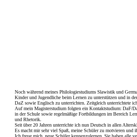
Noch während meines Philologiestudiums Slawistik und German
Kinder und Jugendliche beim Lernen zu unterstützen und in d
DaZ sowie Englisch zu unterrichten. Zeitgleich unterrichtete i
Auf mein Magisterstudium folgten ein Kontaktstudium: DaF/Da
in der Schule sowie regelmäßige Fortbildungen im Bereich L
und Rhetorik.
Seit über 20 Jahren unterrichte ich nun Deutsch in allen Altersk
Es macht mir sehr viel Spaß, meine Schüler zu motvieren und ih
Ich freue mich, neue Schüler kennenzulernen. Sie haben alle v